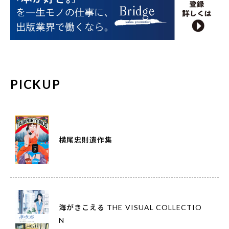
PICKUP
横尾忠則遺作集
海がきこえる THE VISUAL COLLECTIO
N