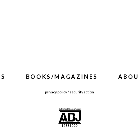
WS
BOOKS/MAGAZINES
ABOU
privacy policy
/
security action