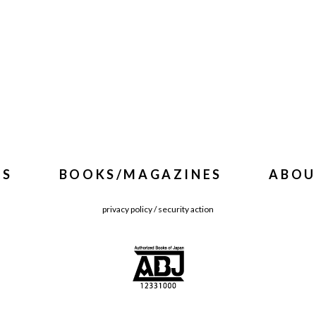
WS
BOOKS/MAGAZINES
ABOU
privacy policy
/
security action