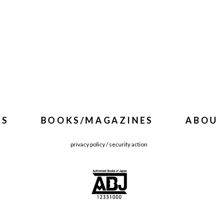
WS
BOOKS/MAGAZINES
ABOU
privacy policy
/
security action