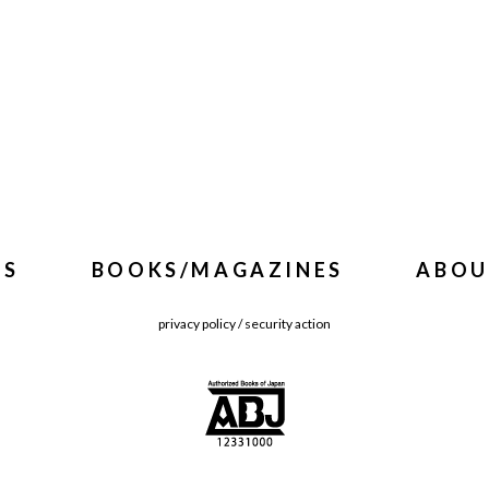
WS
BOOKS/MAGAZINES
ABOU
privacy policy
/
security action