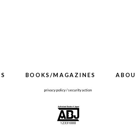
WS
BOOKS/MAGAZINES
ABOU
privacy policy
/
security action