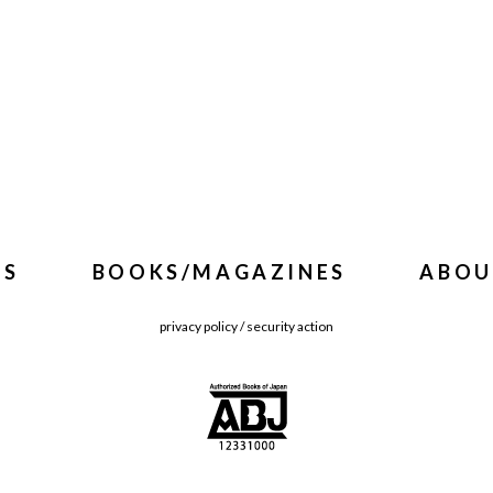
WS
BOOKS/MAGAZINES
ABOU
privacy policy
/
security action