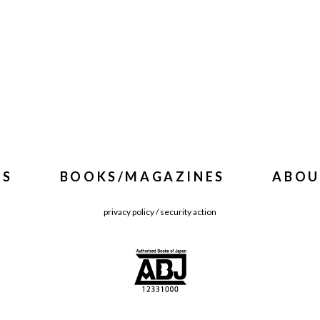
WS
BOOKS/MAGAZINES
ABOU
privacy policy
/
security action