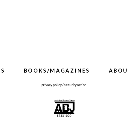
WS
BOOKS/MAGAZINES
ABOU
privacy policy
/
security action