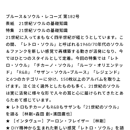
ブルース＆ソウル・レコーズ 第182号
表紙 21世紀ソウルの基礎知識
特集 21世紀ソウルの基礎知識
21世紀に入ってまもなく四半世紀が経とうとしています。こ
の間、「レトロ・ソウル」と呼ばれる1960/70年代のソウル
＆ファンクを新しい感覚で再構築する動きが活発になり、今
ではひとつのスタイルとして定着。今回の特集では「レト
ロ・ソウル」「チカーノ・ソウル」「ルーツ・オリエンテッ
ド」「R&B」「サザン・ソウル=ブルース」「レジェンド」
と6つのカテゴリーに分け、150枚以上のアルバムを取り上
げます。泣く泣く選外としたものも多く、21世紀のソウル
は実に活発に様々な形で人々の耳と心に届けられてきたとあ
らためて感じています。
★ レトロもチカーノもR&Bもサザンも「21世紀のソウル」
を語る ［林剛×森田 創×濱田廣也］
★ ［インタヴュー］アーロン・フレイザー ［林剛］
★ DIY精神から生まれた新しい感覚「レトロ・ソウル」を語