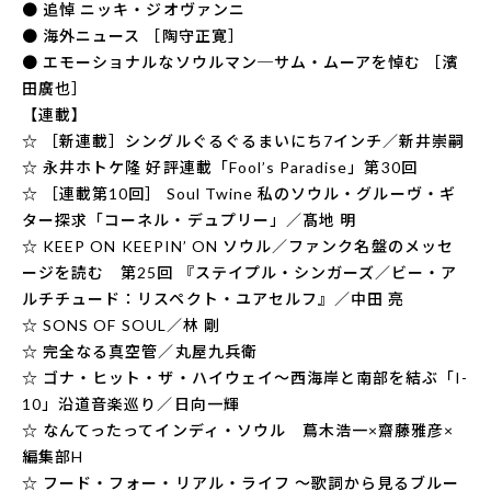
● 追悼 ニッキ・ジオヴァンニ
● 海外ニュース ［陶守正寛］
● エモーショナルなソウルマン─サム・ムーアを悼む ［濱
田廣也］
【連載】
☆ ［新連載］シングルぐるぐるまいにち7インチ／新井崇嗣
☆ 永井ホトケ隆 好評連載「Fool’s Paradise」第30回
☆ ［連載第10回］ Soul Twine 私のソウル・グルーヴ・ギ
ター探求「コーネル・デュプリー」／髙地 明
☆ KEEP ON KEEPIN’ ON ソウル／ファンク名盤のメッセ
ージを読む 第25回 『ステイプル・シンガーズ／ビー・ア
ルチチュード：リスペクト・ユアセルフ』／中田 亮
☆ SONS OF SOUL／林 剛
☆ 完全なる真空管／丸屋九兵衛
☆ ゴナ・ヒット・ザ・ハイウェイ〜西海岸と南部を結ぶ「I-
10」沿道音楽巡り／日向一輝
☆ なんてったってインディ・ソウル 蔦木浩一×齋藤雅彦×
編集部H
☆ フード・フォー・リアル・ライフ 〜歌詞から見るブルー