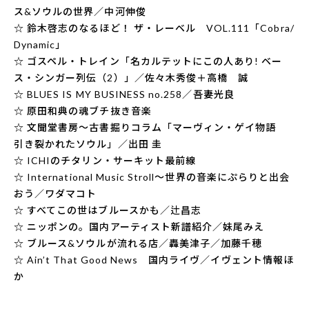
ス&ソウルの世界／中河伸俊
☆ 鈴木啓志のなるほど！ ザ・レーベル VOL.111「Cobra/
Dynamic」
☆ ゴスペル・トレイン「名カルテットにこの人あり! ベー
ス・シンガー列伝（2）」／佐々木秀俊＋高橋 誠
☆ BLUES IS MY BUSINESS no.258／吾妻光良
☆ 原田和典の魂ブチ抜き音楽
☆ 文聞堂書房〜古書掘りコラム「マーヴィン・ゲイ物語
引き裂かれたソウル」／出田 圭
☆ ICHIのチタリン・サーキット最前線
☆ International Music Stroll〜世界の音楽にぷらりと出会
おう／ワダマコト
☆ すべてこの世はブルースかも／辻昌志
☆ ニッポンの。国内アーティスト新譜紹介／妹尾みえ
☆ ブルース&ソウルが流れる店／轟美津子／加藤千穂
☆ Ain’t That Good News 国内ライヴ／イヴェント情報ほ
か