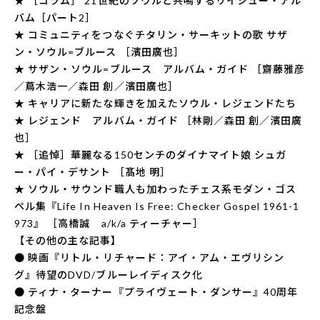
★ ［コラム］ 21世紀のソウルと共鳴するリイシュー・アル
バム［パート2］
★ コミュニティをつなぐチタリン・サーキットの歌 サザ
ン・ソウル=ブルース ［濱田廣也］
★ サザン・ソウル=ブルース アルバム・ガイド ［齋藤雅彦
／蔦木浩一／森田 創／濱田廣也］
★ キャリアに新たな輝きを加えたソウル・レジェンドたち
★ レジェンド アルバム・ガイド ［林剛／森田 創／濱田廣
也］
★ ［追悼］華麗なる150センチのダイナマイト娘 シュガ
ー・パイ・デサント ［髙地 明］
★ ソウル・サウンド職人も加わったチェス系モダン・ゴス
ペル集『Life In Heaven Is Free: Checker Gospel 1961-1
973』 ［高橋誠 a/k/a ティーチャー］
【その他の主な記事】
● 映画『リトル・リチャード：アイ・アム・エヴリシン
グ』待望のDVD/ブルーレイディスク化
● ティナ・ターナー『プライヴェート・ダンサー』40周年
記念盤