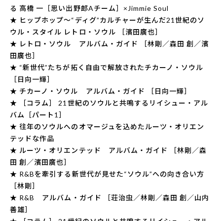
る 高橋 一［思い出野郎Aチーム］×Jimmie Soul
★ ヒップホップ～“ディグ”カルチャーが生んだ21世紀のソ
ウル・スタイル レトロ・ソウル ［濱田廣也］
★ レトロ・ソウル アルバム・ガイド ［林剛／森田 創／濱
田廣也］
★ “新世代”たちが拓く自由で解放されたチカーノ・ソウル
［日向一輝］
★ チカーノ・ソウル アルバム・ガイド ［日向一輝］
★ ［コラム］ 21世紀のソウルと共鳴するリイシュー・アル
バム［パート1］
★ 往年のソウルへのオマージュを込めたルーツ・オリエン
テッドな作品
★ ルーツ・オリエンテッド アルバム・ガイド ［林剛／森
田 創／濱田廣也］
★ R&Bを牽引する新世代が見せた“ソウル”への向き合い方
［林剛］
★ R&B アルバム・ガイド ［荘治虫／林剛／森田 創／山内
善雄］