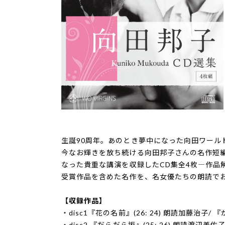
生誕90周年。あのとき夢中になった向田ワール
今なお輝きを放ち続ける向田邦子さんの名作短
なった貴重な講演を収録したCD集全4枚―作品
受賞作品を含めた名作を、名女優たちの朗読で
【収録作品】
・disc1『花の名前』(26: 24) 朗読加藤治子/ 
・disc2 『だらだら坂』(25: 26) 朗読渡辺美佐