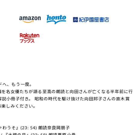
ドへ、もう一度。
編を名女優たちが語る至高の朗読と向田さんが亡くなる半年前に行
解説小冊子付き。 昭和の時代を駆け抜けた向田邦子さんの直木賞
お楽しみください。
『かわうそ』(23: 54) 朗読奈良岡朋子
子/ 『大根の月』(22: 59) 朗読栗原小巻