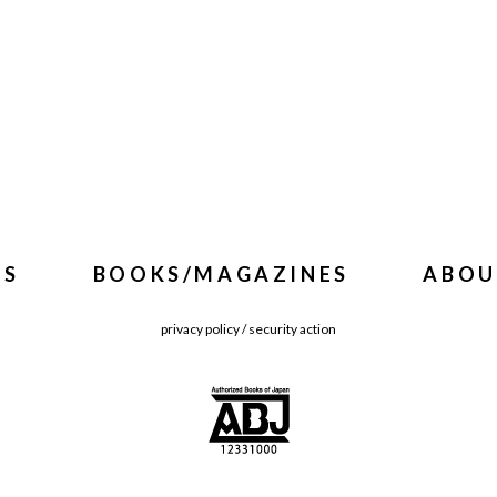
WS
BOOKS/MAGAZINES
ABOU
privacy policy
/
security action