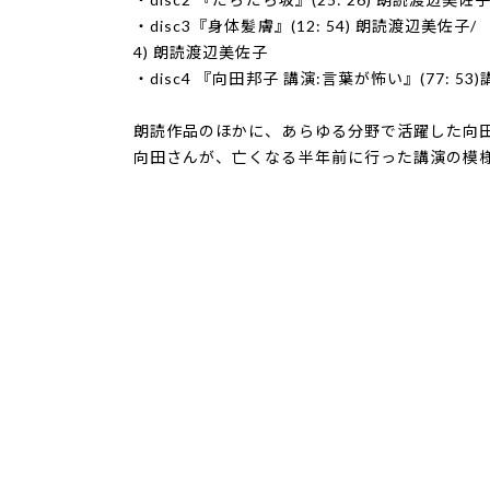
・disc3『身体髪膚』(12: 54) 朗読渡辺美佐子/
4) 朗読渡辺美佐子
・disc4 『向田邦子 講演:言葉が怖い』(77: 53
朗読作品のほかに、あらゆる分野で活躍した向田
向田さんが、亡くなる半年前に行った講演の模