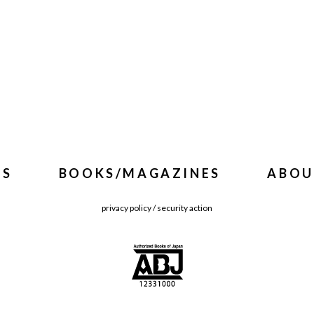
WS
BOOKS/MAGAZINES
ABOU
privacy policy
/
security action