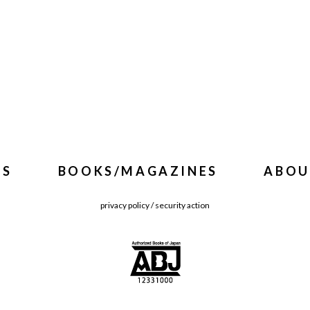
WS
BOOKS/MAGAZINES
ABOU
privacy policy
/
security action