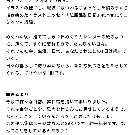
日のひとこと”を添えています。
イラストの他にも、服装にまつわるちょっとした悩み事から
描き始めたイラストエッセイ『私服混乱日記』#1～#31やコ
ミックも収録。
めくった後、捨ててしまう日めくりカレンダーの紙のよう
に、薄くて、すぐに破れそうで、たよりない日々。
それでも社会、生活、日常、あなたとわたしの1日は続いて
いく。
日々の暮らしに寄り添いながら、新たな気づきをもたらして
くれる、ささやかな1冊です。
■著者より
今まで様々な日常、非日常を描いてまいりました。
それは自分ごとや、思考を皆さんにお見せしているようで、
なんてことをしているんだろう？と思ったりもします。
この作品集はページ数なんと368Pです。約一年分です。な
んてことをしているんだろう？