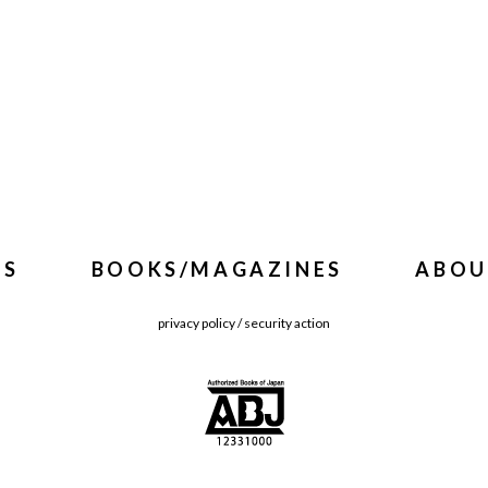
WS
BOOKS/MAGAZINES
ABOU
privacy policy
/
security action