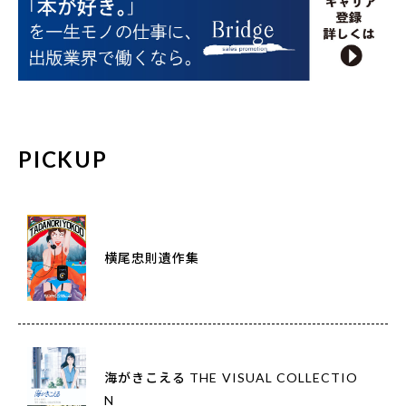
PICKUP
横尾忠則遺作集
海がきこえる THE VISUAL COLLECTIO
N