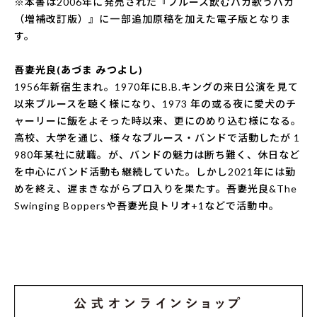
※本書は2006年に発売された『ブルース飲むバカ歌うバカ
（増補改訂版）』に一部追加原稿を加えた電子版となりま
す。
.
吾妻光良(あづま みつよし)
1956年新宿生まれ。1970年にB.B.キングの来日公演を見て
以来ブルースを聴く様になり、1973 年の或る夜に愛犬のチ
ャーリーに飯をよそった時以来、更にのめり込む様になる。
高校、大学を通じ、様々なブルース・バンドで活動したが 1
980年某社に就職。が、バンドの魅力は断ち難く、休日など
を中心にバンド活動も継続していた。しかし2021年には勤
めを終え、遅まきながらプロ入りを果たす。吾妻光良&The
Swinging Boppersや吾妻光良トリオ+1などで活動中。