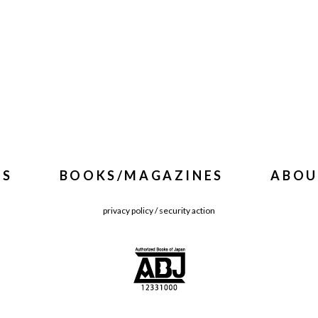
WS
BOOKS/MAGAZINES
ABOU
privacy policy
/
security action