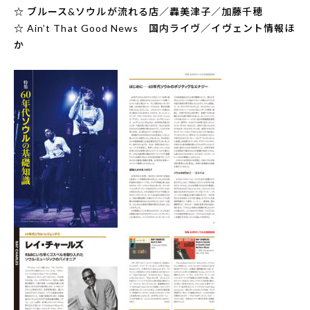
☆ ブルース&ソウルが流れる店／轟美津子／加藤千穂
☆ Ain’t That Good News 国内ライヴ／イヴェント情報ほ
か