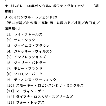
-
★ はじめに─60年代ソウルのポジティヴなエナジー ［編
集部］
★ 60年代ソウル・レジェンド20
［新井崇嗣／小出 斉／高地 明／妹尾みえ／林剛／森田 創／
濱田廣也］
［1］レイ・チャールズ
［2］サム・クック
［3］ジェイムズ・ブラウン
［4］ジャッキー・ウィルスン
［5］インプレッションズ
［6］ジェリー・バトラー
［7］ボビー・ブランド
［8］ソロモン・バーク
［9］ディオンヌ・ワーウィック
［10］スモーキー・ロビンスン＆ザ・ミラクルズ
［11］マーヴィン・ゲイ
［12］ダイアナ・ロス＆ザ・スプリームズ
［13］フォー・トップス