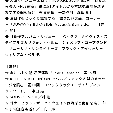
● 大型リイシュー企画《Throwback Soul》第2弾「打ち込
み導入～NJS前夜」編 全51タイトルから本誌執筆陣が選ぶ
おすすめ盤を紹介［有賀竜裕／平野孝則／森田 創］
● 注目作をじっくり鑑賞する「語りたい逸品」コーナー
＊『DUWAYNE BURNSIDE: Acoustic Burnside』 ［井
村 猛］
● ［新作アルバム・リヴュー］ G・ラヴ／メイヴィス・ス
テイプルズ＆リヴォン・ヘルム／シェメキア・コープランド
／サニー＆ザ・サンライナーズ／ブラック・アイヴォリー／
ウィリアム・ベル 他
-
【連載】
☆ 永井ホトケ隆 好評連載「Fool’s Paradise」第15回
☆ KEEP ON KEEPIN’ ON ソウル／ファンク名盤のメッセ
ージを読む 第10回 『ワッツタックス：ザ・リヴィン
グ・ワード』／中田 亮
☆ SONS OF SOUL／林 剛
☆ ゴナ・ヒット・ザ・ハイウェイ〜西海岸と南部を結ぶ「I-
10」沿道音楽巡り／日向一輝