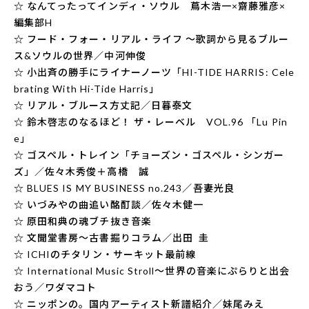
☆ なんてったってインディ・ソウル 蔦木浩一×齋藤雅彦×
編集部H
☆ フード・フォー・リアル・ライフ 〜歌詞から見るブルー
ス&ソウルの世界／中河伸俊
☆ 小出斉の勝手にライナーノーツ「HI-TIDE HARRIS: Cele
brating With Hi-Tide Harris」
☆ リアル・ブルース方丈記／日暮泰文
☆ 鈴木啓志のなるほど！ ザ・レーベル VOL.96 「Lu Pin
e」
☆ ゴスペル・トレイン「チョーズン・ゴスペル・シンガー
ズ」／佐々木秀俊＋高橋 誠
☆ BLUES IS MY BUSINESS no.243／吾妻光良
☆ いづみやの曲追い酩酊談／佐々木健一
☆ 原田和典の魂ブチ抜き音楽
☆ 文聞堂書房〜古書掘りコラム／出田 圭
☆ ICHIのチタリン・サーキット最前線
☆ International Music Stroll〜世界の音楽にぷらりと出会
おう／ワダマコト
☆ ニッポンの。国内アーティスト新譜紹介／妹尾みえ