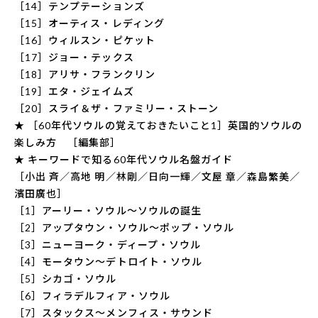
［14］テンプテーションズ
［15］オーティス・レディング
［16］ウィルスン・ピケット
［17］ジョー・テックス
［18］アリサ・フランクリン
［19］エタ・ジェイムズ
［20］スライ＆ザ・ファミリー・ストーン
★ ［60年代ソウルの覚えておきたいこと1］英国的ソウルの
楽しみ方 ［編集部］
★ キーワードで知る60年代ソウル名盤ガイド
［小出 斉／高地 明／林剛／日向一輝／文屋 章／森島繁美／
濱田廣也］
［1］アーリー・ソウル〜ソウルの誕生
［2］アップタウン・ソウル〜ポップ・ソウル
［3］ニューヨーク・ディープ・ソウル
［4］モータウン〜デトロイト・ソウル
［5］シカゴ・ソウル
［6］フィラデルフィア・ソウル
［7］スタックス〜メンフィス・サウンド