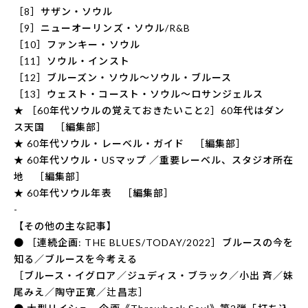
［8］サザン・ソウル
［9］ニューオーリンズ・ソウル/R&B
［10］ファンキー・ソウル
［11］ソウル・インスト
［12］ブルーズン・ソウル〜ソウル・ブルース
［13］ウェスト・コースト・ソウル〜ロサンジェルス
★ ［60年代ソウルの覚えておきたいこと2］60年代はダン
ス天国 ［編集部］
★ 60年代ソウル・レーベル・ガイド ［編集部］
★ 60年代ソウル・USマップ ／重要レーベル、スタジオ所在
地 ［編集部］
★ 60年代ソウル年表 ［編集部］
-
【その他の主な記事】
● ［連続企画: THE BLUES/TODAY/2022］ブルースの今を
知る／ブルースを今考える
［ブルース・イグロア／ジュディス・ブラック／小出 斉／妹
尾みえ／陶守正寛／辻昌志］