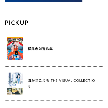
PICKUP
横尾忠則遺作集
海がきこえる THE VISUAL COLLECTIO
N