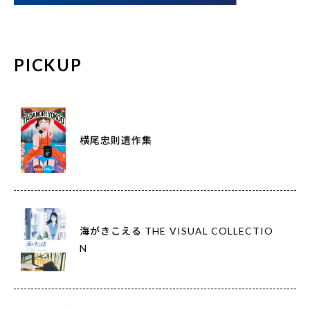
PICKUP
横尾忠則遺作集
海がきこえる THE VISUAL COLLECTIO
N