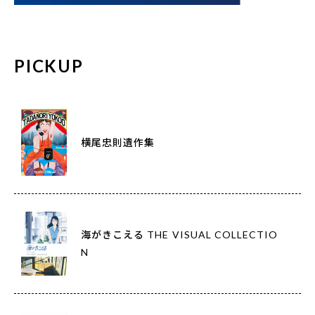
PICKUP
横尾忠則遺作集
海がきこえる THE VISUAL COLLECTIO
N