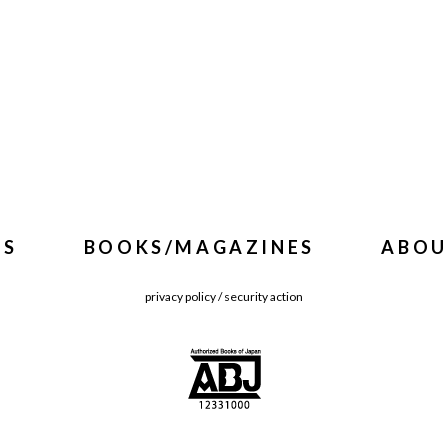
WS
BOOKS/MAGAZINES
ABOU
privacy policy
/
security action