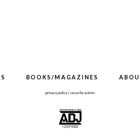
WS
BOOKS/MAGAZINES
ABOU
privacy policy
/
security action