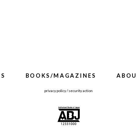
WS
BOOKS/MAGAZINES
ABOU
privacy policy
/
security action