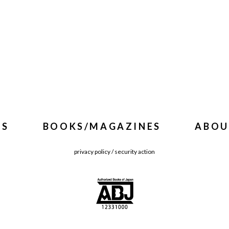
WS
BOOKS/MAGAZINES
ABOU
privacy policy
/
security action