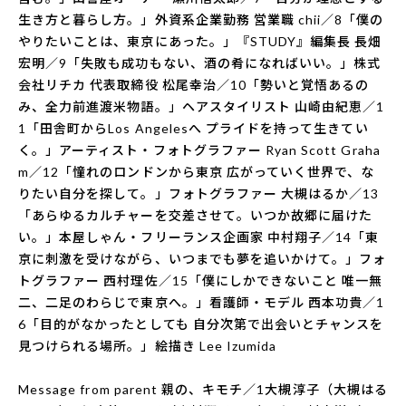
生き方と暮らし方。」外資系企業勤務 営業職 chii／8「僕の
やりたいことは、東京にあった。」『STUDY』編集長 長畑
宏明／9「失敗も成功もない、酒の肴になればいい。」株式
会社リチカ 代表取締役 松尾幸治／10「勢いと覚悟あるの
み、全力前進渡米物語。」ヘアスタイリスト 山崎由紀恵／1
1「田舎町からLos Angelesへ プライドを持って生きてい
く。」アーティスト・フォトグラファー Ryan Scott Graha
m／12「憧れのロンドンから東京 広がっていく世界で、な
りたい自分を探して。」フォトグラファー 大槻はるか／13
「あらゆるカルチャーを交差させて。いつか故郷に届けた
い。」本屋しゃん・フリーランス企画家 中村翔子／14「東
京に刺激を受けながら、いつまでも夢を追いかけて。」フォ
トグラファー 西村理佐／15「僕にしかできないこと 唯一無
二、二足のわらじで東京へ。」看護師・モデル 西本功貴／1
6「目的がなかったとしても 自分次第で出会いとチャンスを
見つけられる場所。」絵描き Lee Izumida
Message from parent 親の、キモチ／1大槻淳子（大槻はる