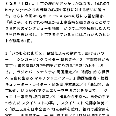
となる「上京」。上京の理由やきっかけが異なる、16名のT
hirty-Aigersたちの当時の心境や家族に対する想いに迫っ
た。さらに今回は5名のThirty-Aigersの親にも話を聞き、
「親と子」それぞれの視点から上京当時を振り返ることがで
きる内容のインタビューも掲載。かつて上京を経験した人な
ら当時を思い出し、上京を考えている人にはこれからのヒン
トが満載の1冊。
1「いつも心に山形を。民謡仕込みの歌声で、届けるパワ
ー。」シンガーソングライター 朝倉さや／2「古都奈良から
東京へ 港区家賃3万7千円男が切り取る“日常”のおもしろ
さ。」ラジオパーソナリティ 岡田康太／3「和歌山から世界
へ 自由に生きる マルチクリエイター。」動画編集者・動画
キュレーター・ライター・翻訳家 岸本康志／4「高知発、東
京経由、いつかNYでジュエリーを売ることを夢見て。」ジ
ュエリー販売員 坂口可菜／5「福島から東京へ。自分の手で
つかんだ スタイリストの夢。」スタイリスト 佐藤奈津美／
6「郷土玩具を日本全国へ 地元長崎を離れ、福岡で雑貨屋を
営む。」山響屋オーナー 瀬川信太郎／7「自分が理想とする