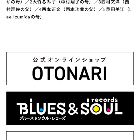
かの母）／2大竹るみ子（中村翔子の母）／3西村文洋（西
村理佐の父）／4西本正文（西本功貴の父）／5泉田美江（L
ee Izumidaの母）