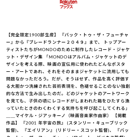
【完全限定1900部生産】 『バック・トゥ・ザ・フューチャ
ー』から『ブレードランナー２０４９』まで、 トップアー
ティストたちがMONDOのために制作したレコード・ジャケ
ット・デザイン集 「MONDOはアルバム・ジャケットのデ
ザインを考える際、映画の宣伝用に使われたどんなポスタ
ー・アートであれ、それをそのままジャケットに流用しても
問題なかっただろう。だが、そうはせず、作品を高く評価す
る大胆かつ洗練された芸術表現を、色褪せることのない独創
的な方法で生み出したのだ。どのジャケットのアートワーク
を見ても、子供の頃にレコードがしまわれた箱をひたすら漁
っていたときのわくわくする気持ちを呼び起こしてくれる」
＿＿マイケル・ジアッキーノ（映画音楽家作曲家） 【掲載
作品】 『2001 年宇宙の旅』 (スタンリー・キューブリック
監督)、 『エイリアン』 (リドリー・スコット監督)、 『バッ