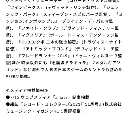
ク・トゥ・ザ・フューチャー』 (ロバート・ゼメキス監督)、
『ツインピークス』 (デヴィッド・リンチ製作)、 『ジュラ
シック・パーク』 (スティーブン・スピルバーグ監督)、 『ミ
ッション:インポッシブル』 (ブライアン・デ・パルマ監
督)、 『ファイト・クラブ』 (デヴィッド・フィンチャー監
督)、 『マグノリア』 (ポール・トーマス・アンダーソン監
督)、 『KUBO/クボ 二本の弦の秘密』 (トラヴィス・ナイト
監督)、 『アトミック・ブロンド』 (デヴィッド・リーチ監
督)、 『ブレードランナー 2049』 (ドゥニ・ヴィルヌーヴ監
督)ほか 映画以外にも『悪魔城ドラキュラ』『メタルギアソ
リッド』など海外で人気の日本のゲームのサントラも含めた
98作品掲載。
≪メディア掲載情報≫
●7/15 ウェブメディア「
amass
」記事掲載
●雑誌『レコード・コレクターズ2021年11月号』(株式会社
ミュージック・マガジン)にて書評掲載！