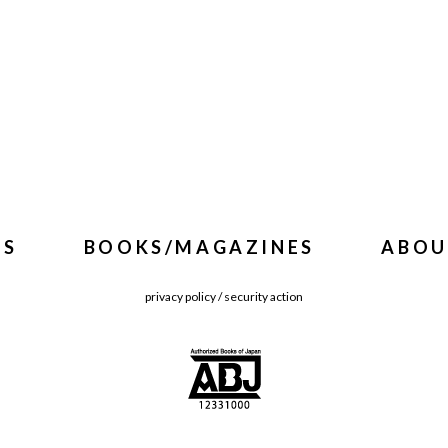
WS
BOOKS/MAGAZINES
ABOU
privacy policy
/
security action