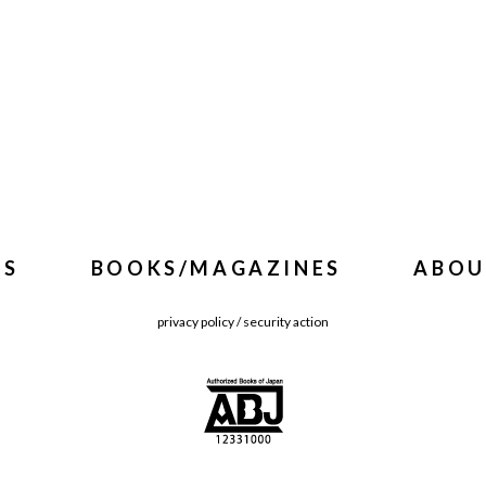
WS
BOOKS/MAGAZINES
ABOU
privacy policy
/
security action