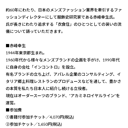
約60年にわたり、日本のメンズファッション業界を牽引するファ
ッションディレクターにして服飾史研究家である赤峰幸生氏。
氏が長きにわたり追求する「衣食住」のひとつとしての装いの流
儀について語っていただきます。
■赤峰幸生
1944年東京都生まれ。
1960年代から様々なメンズブランドの企画を手がけ、1990年代
に自身の会社「インコントロ」を設立。
有名ブランドの立ち上げ、アパレル企業のコンサルティング、イ
タリア郷土料理レストランのプロデュースなどを通して、豊かさ
の本質を私たち日本人に紹介し続ける立役者。
現在はオーダースーツのブランド、”アカミネロイヤルライン”を
運営。
■参加費
①書籍付参加チケット／4,070円(税込)
②参加チケット／1,650円(税込)