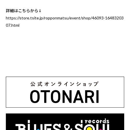
詳細はこちらから⇓
https://store.tsite.jp/ropponmatsu/event/shop/46093-16483203
07.html