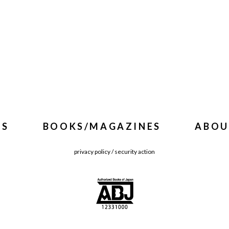
WS
BOOKS/MAGAZINES
ABOU
privacy policy
/
security action