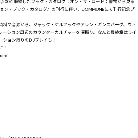
,200点収録したブック・カタログ『オン・ザ・ロード：書物から見る
ョン・ブック・カタログ』の刊行に伴い、DOMMUNEにて刊行記念プ
資料や音源から、ジャック・ケルアックやアレン・ギンズバーグ、ウィ
レーション周辺のカウンターカルチャーを深掘り。なんと最終章はライ
ション縛りのD Jプレイも！
に！
com/