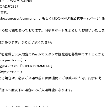
斗（TWO VIRGINS）
OADJ#2987
します。
tube.com/user/dommune
）、もしくはDOMMUNE公式ホームページ（
h
。
能による投げ銭を募っております。何卒サポートをよろしくお願いいたしま
性があります。予めご了承ください。
シングを意識し30人限定でPeatixでスタジオ観覧者を募集中です！ここから
ne.peatix.com
）•
渋谷PARCO9F「SUPER DOMMUNE」
止対策について＞
がある場合は、必ずご来場の前に医療機関にご相談いただき、指示に従っ
き37.5度以下の場合のみご入場可能になります。
。