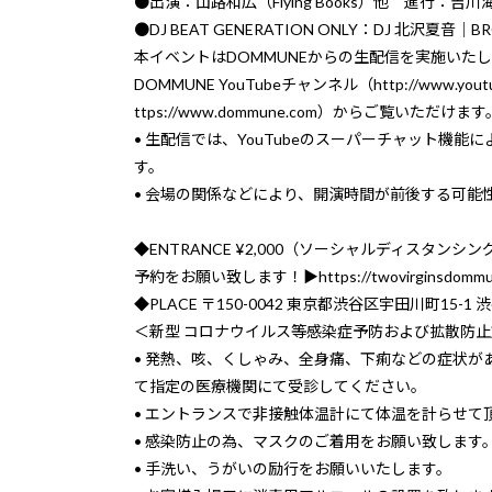
●出演：山路和広（Flying Books）他 進行：吉川海
●DJ BEAT GENERATION ONLY：DJ 北沢夏音｜BR
本イベントはDOMMUNEからの生配信を実施いた
DOMMUNE YouTubeチャンネル（
http://www.you
ttps://www.dommune.com
）からご覧いただけます
• 生配信では、YouTubeのスーパーチャット機
す。
• 会場の関係などにより、開演時間が前後する可能
◆ENTRANCE ¥2,000（ソーシャルディスタン
予約をお願い致します！▶︎
https://twovirginsdommu
◆PLACE 〒150-0042 東京都渋谷区宇田川町15-1 
＜新型 コロナウイルス等感染症予防および拡散防
• 発熱、咳、くしゃみ、全身痛、下痢などの症状
て指定の医療機関にて受診してください。
• エントランスで非接触体温計にて体温を計らせて頂
• 感染防止の為、マスクのご着用をお願い致します
• 手洗い、うがいの励行をお願いいたします。