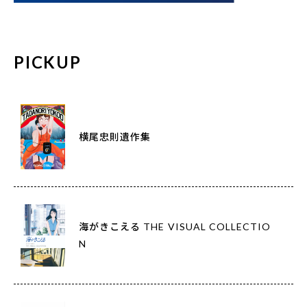
PICKUP
横尾忠則遺作集
海がきこえる THE VISUAL COLLECTIO
N