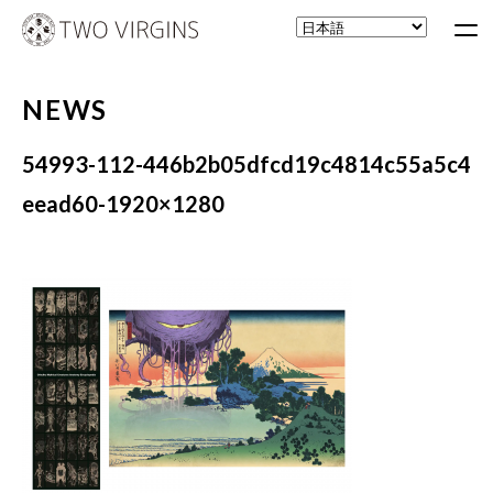
NEWS
54993-112-446b2b05dfcd19c4814c55a5c4
eead60-1920×1280