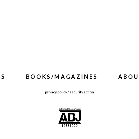
WS
BOOKS/MAGAZINES
ABOU
privacy policy
/
security action