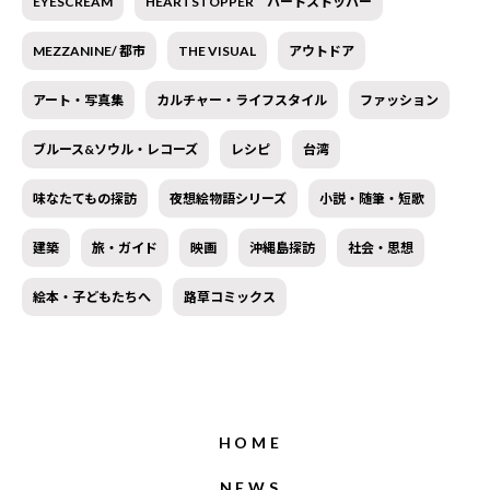
EYESCREAM
HEARTSTOPPER ハートストッパー
MEZZANINE/ 都市
THE VISUAL
アウトドア
アート・写真集
カルチャー・ライフスタイル
ファッション
ブルース&ソウル・レコーズ
レシピ
台湾
味なたてもの探訪
夜想絵物語シリーズ
小説・随筆・短歌
建築
旅・ガイド
映画
沖縄島探訪
社会・思想
絵本・子どもたちへ
路草コミックス
HOME
NEWS