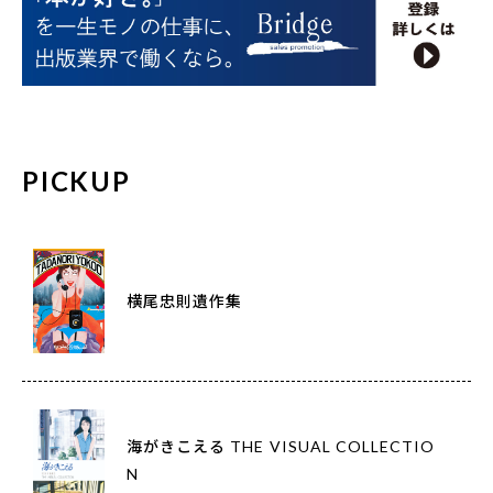
PICKUP
横尾忠則遺作集
海がきこえる THE VISUAL COLLECTIO
N