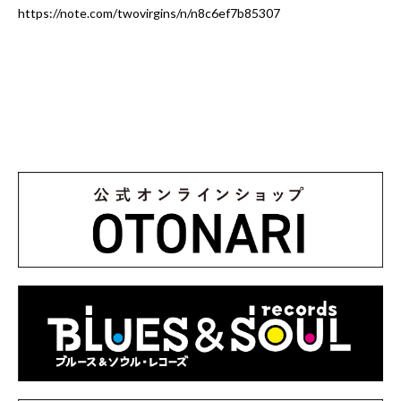
https://note.com/twovirgins/n/n8c6ef7b85307