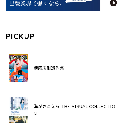
PICKUP
横尾忠則遺作集
海がきこえる THE VISUAL COLLECTIO
N