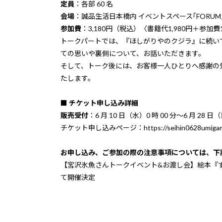
定員
：各部 60 名
会場
：
誠品生活日本橋
内 イベントスペース｢FORUM
参加費
：3,180円（税込）〈書籍代1,980円＋参加費1
トークパートでは、『ほしがりやのクジラ』に続い
ての思いや裏側について、お話いただきます。
そして、トーク後には、お客様一人ひとりへ感謝の
たします。
■ チケット申し込み詳細
販売受付
：6 月 10 日（水）0 時 00 分～6 月 28 日
チケット申し込みページ：
https://seihin0628umiga
お申し込み、ご参加の際の注意事項については、下
【宮沢氷魚さんトークイベント&お渡し会】絵本『
て開催決定