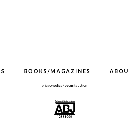
WS
BOOKS/MAGAZINES
ABOU
privacy policy
/
security action