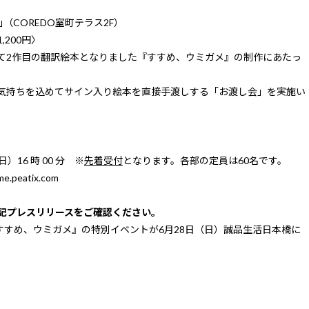
｣（COREDO室町テラス2F）
,200円〉
て2作目の翻訳絵本となりました『すすめ、ウミガメ』の制作にあたっ
気持ちを込めてサイン入り絵本を直接手渡しする「お渡し会」を実施い
（日）16 時 00 分 ※
先着受付
となります。各部の定員は60名です。
me.peatix.com
記プレスリリースをご確認ください。
すすめ、ウミガメ』の特別イベントが6月28日（日）誠品生活日本橋に