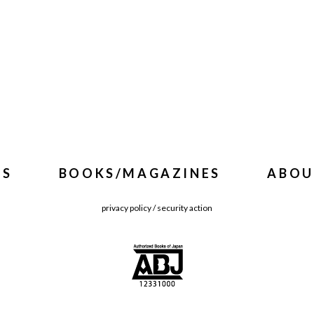
WS
BOOKS/MAGAZINES
ABOU
privacy policy
/
security action