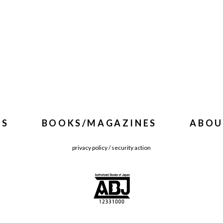
WS
BOOKS/MAGAZINES
ABOU
privacy policy
/
security action