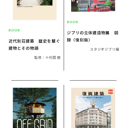
BOOK
BOOK
ジブリの立体建造物展 図
録〈復刻版〉
近代別荘建築 歴史を繫ぐ
建物とその物語
スタジオジブリ編
監修：十代田 朗