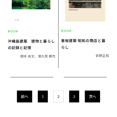
BOOK
BOOK
看板建築 昭和の商店と暮
沖縄島建築 建物と暮らし
らし
の記録と記憶
萩野正和
岡本 尚文、普久原 朝充
前へ
1
2
3
次へ