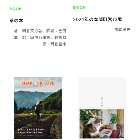
BOOK
BOOK
2024年の本部町営市場
茶の本
橋本倫史
著：岡倉天心著、解説：会田
誠、訳：田内万里夫、翻訳監
修：岡倉登志